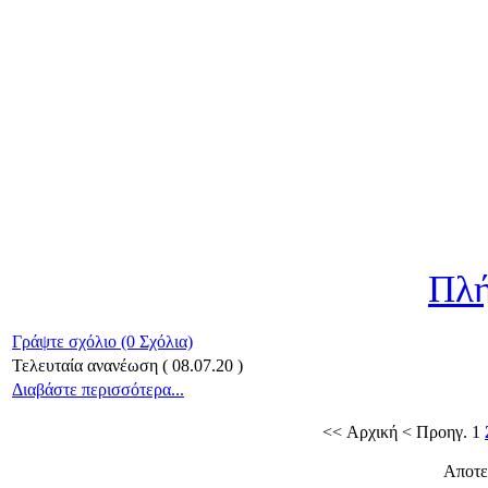
Πλή
Γράψτε σχόλιο (0 Σχόλια)
Τελευταία ανανέωση ( 08.07.20 )
Διαβάστε περισσότερα...
<< Αρχική
< Προηγ.
1
Αποτε