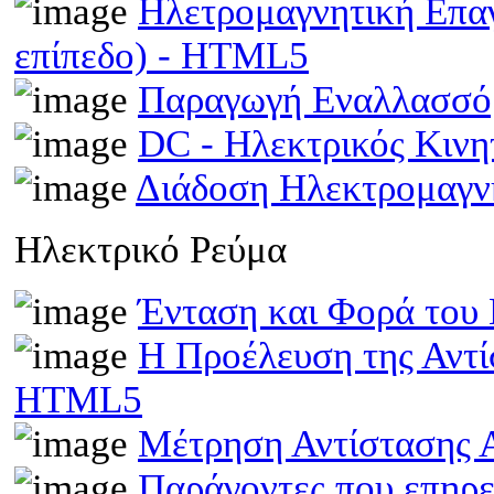
Ηλετρομαγνητική Επα
επίπεδο) - HTML5
Παραγωγή Εναλλασσό
DC - Ηλεκτρικός Κιν
Διάδοση Ηλεκτρομαγν
Ηλεκτρικό Ρεύμα
Ένταση και Φορά του
Η Προέλευση της Αντί
HTML5
Μέτρηση Αντίστασης 
Παράγοντες που επηρε