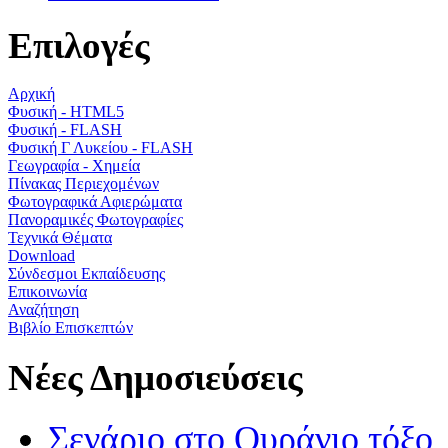
Επιλογές
Αρχική
Φυσική - HTML5
Φυσική - FLASH
Φυσική Γ Λυκείου - FLASH
Γεωγραφία - Χημεία
Πίνακας Περιεχομένων
Φωτογραφικά Αφιερώματα
Πανοραμικές Φωτογραφίες
Τεχνικά Θέματα
Download
Σύνδεσμοι Εκπαίδευσης
Επικοινωνία
Αναζήτηση
Βιβλίο Επισκεπτών
Νέες Δημοσιεύσεις
Σενάριο στο Ουράνιο τόξο