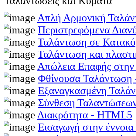
Ταλαντώσεις και Κύματα
Απλή Αρμονική Ταλά
Περιστρεφόμενα Διαν
Ταλάντωση σε Κατακό
Ταλάντωση και πλαστ
Απώλεια Επαφής στην
Φθίνουσα Ταλάντωση
Εξαναγκασμένη Ταλά
Σύνθεση Ταλαντώσεω
Διακρότητα - HTML5
Εισαγωγή στην έννοι