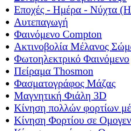
Εποχές - Ημέρα - Νύχτα 
Αυτεπαγωγή
Φαινόμενο Compton
Ακτινοβολία Μέλανος Σώμ
Φωτοηλεκτρικό Φαινόμενο
Πείραμα Thosmon
Φασματογράφος Μάζας
Μαγνητική Φιάλη 3D
Κίνηση πολλών φορτίων μέ
Κίνηση Φορτίου σε Ομογεν