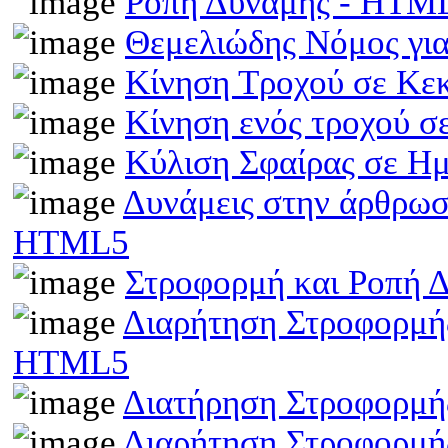
Ροπή Δύναμης - HTM
Θεμελιώδης Νόμος γι
Κίνηση Τροχού σε Κε
Κίνηση ενός τροχού σ
Κύλιση Σφαίρας σε Η
Δυνάμεις στην άρθρωσ
HTML5
Στροφορμή και Ροπή 
Διαρήτηση Στροφορμής
HTML5
Διατήρηση Στροφορμή
Διαρήτηση Στροφορμής