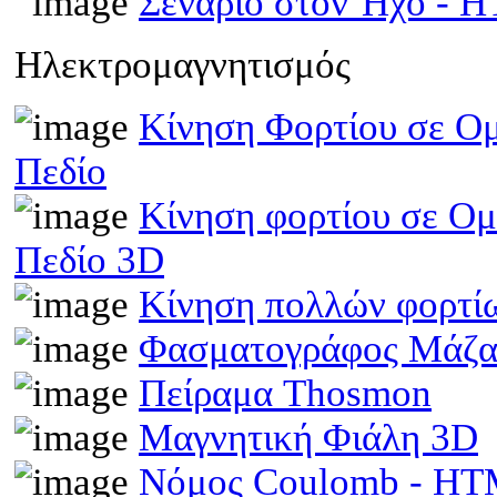
Σενάριο στον Ήχο - 
Ηλεκτρομαγνητισμός
Κίνηση Φορτίου σε Ομ
Πεδίο
Κίνηση φορτίου σε Ομ
Πεδίο 3D
Κίνηση πολλών φορτίω
Φασματογράφος Μάζα
Πείραμα Thosmon
Μαγνητική Φιάλη 3D
Νόμος Coulomb - H