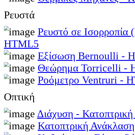
Ρευστά
Ρευστό σε Ισορροπία 
HTML5
Εξίσωση Bernoulli -
Θεώρημα Torricelli 
Ροόμετρο Ventruri -
Οπτική
Διάχυση - Κατοπτρικ
Κατοπτρική Ανάκλαση