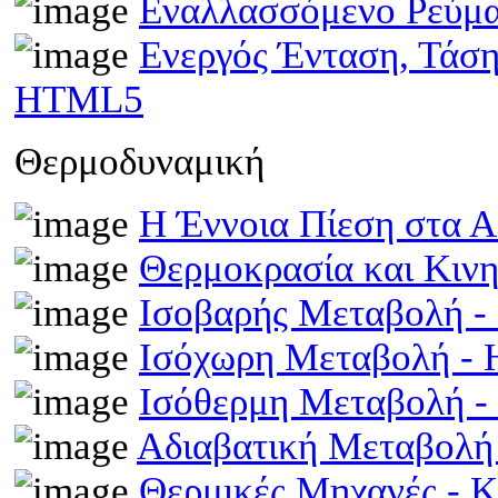
Εναλλασσόμενο Ρεύμ
Ενεργός Ένταση, Τάσ
HTML5
Θερμοδυναμική
Η Έννοια Πίεση στα 
Θερμοκρασία και Κινη
Ισοβαρής Μεταβολή 
Ισόχωρη Μεταβολή -
Ισόθερμη Μεταβολή 
Αδιαβατική Μεταβολ
Θερμικές Μηχανές - 