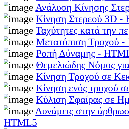
Ανάλυση Κίνησης Στε
Κίνηση Στερεού 3D 
Ταχύτητες κατά την π
Μετατόπιση Τροχού 
Ροπή Δύναμης - HTM
Θεμελιώδης Νόμος γι
Κίνηση Τροχού σε Κε
Κίνηση ενός τροχού σ
Κύλιση Σφαίρας σε Η
Δυνάμεις στην άρθρωσ
HTML5