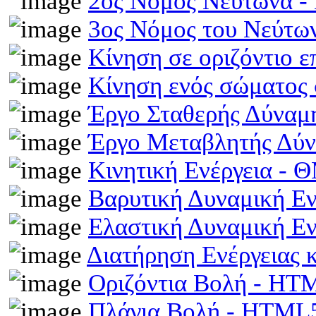
2ος Νόμος Νεύτωνα 
3ος Νόμος του Νεύτ
Κίνηση σε οριζόντιο 
Κίνηση ενός σώματος 
Έργο Σταθερής Δύναμ
Έργο Μεταβλητής Δύ
Κινητική Ενέργεια -
Βαρυτική Δυναμική Ε
Ελαστική Δυναμική Ε
Διατήρηση Ενέργειας
Οριζόντια Βολή - HT
Πλάγια Βολή - HTML