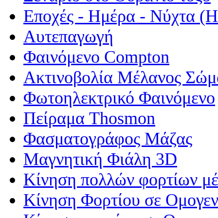
Εποχές - Ημέρα - Νύχτα 
Αυτεπαγωγή
Φαινόμενο Compton
Ακτινοβολία Μέλανος Σώμ
Φωτοηλεκτρικό Φαινόμενο
Πείραμα Thosmon
Φασματογράφος Μάζας
Μαγνητική Φιάλη 3D
Κίνηση πολλών φορτίων μέ
Κίνηση Φορτίου σε Ομογεν