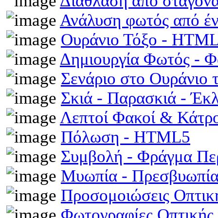
Διάθλαση από σταγόν
Ανάλυση φωτός από έ
Ουράνιο Τόξο - HTM
Δημιουργία Φωτός - 
Σενάριο στο Ουράνιο 
Σκιά - Παρασκιά - Έκ
Λεπτοί Φακοί & Κάτρ
Πόλωση - HTML5
Συμβολή - Φράγμα Π
Μυωπία - Πρεσβυωπί
Προσομοιώσεις Οπτι
Φωτογραφίες Οπτικής