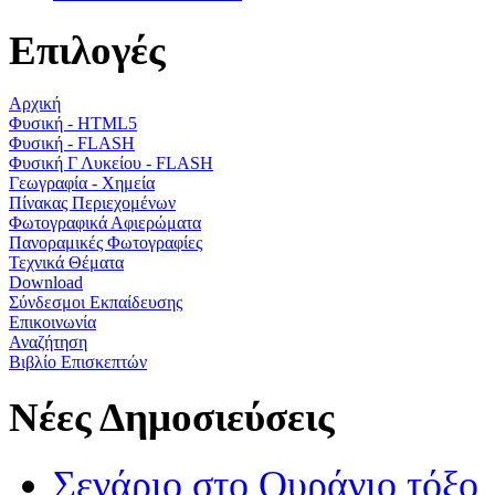
Επιλογές
Αρχική
Φυσική - HTML5
Φυσική - FLASH
Φυσική Γ Λυκείου - FLASH
Γεωγραφία - Χημεία
Πίνακας Περιεχομένων
Φωτογραφικά Αφιερώματα
Πανοραμικές Φωτογραφίες
Τεχνικά Θέματα
Download
Σύνδεσμοι Εκπαίδευσης
Επικοινωνία
Αναζήτηση
Βιβλίο Επισκεπτών
Νέες Δημοσιεύσεις
Σενάριο στο Ουράνιο τόξο