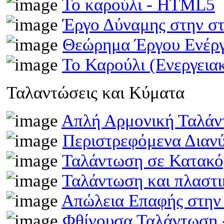
Το καρούλι - HTML5
Έργο Δύναμης στην σ
Θεώρημα Έργου Ενέρ
Το Καρούλι (Ενεργει
Ταλαντώσεις και Κύματα
Απλή Αρμονική Ταλά
Περιστρεφόμενα Διαν
Ταλάντωση σε Κατακό
Ταλάντωση και πλαστ
Απώλεια Επαφής στην
Φθίνουσα Ταλάντωση