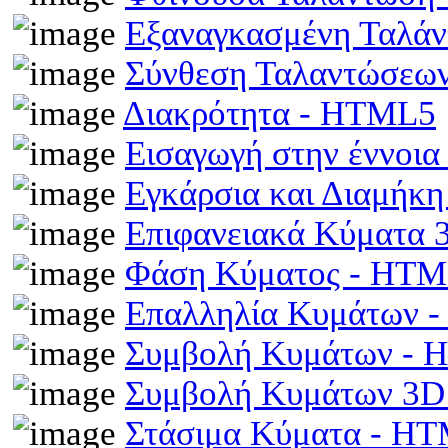
Εξαναγκασμένη Ταλά
Σύνθεση Ταλαντώσεω
Διακρότητα - HTML5
Εισαγωγή στην έννοι
Εγκάρσια και Διαμήκ
Επιφανειακά Κύματα
Φάση Κύματος - HT
Επαλληλία Κυμάτων 
Συμβολή Κυμάτων -
Συμβολή Κυμάτων 3D
Στάσιμα Κύματα - H