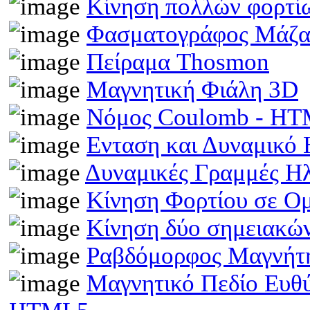
Κίνηση πολλών φορτίω
Φασματογράφος Μάζα
Πείραμα Thosmon
Μαγνητική Φιάλη 3D
Νόμος Coulomb - H
Ενταση και Δυναμικό
Δυναμικές Γραμμές Η
Κίνηση Φορτίου σε Ο
Κίνηση δύο σημειακώ
Ραβδόμορφος Μαγνήτη
Μαγνητικό Πεδίο Ευθ